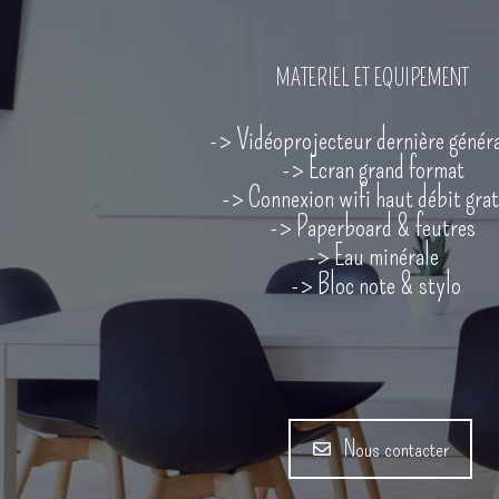
MATERIEL ET EQUIPEMENT
-> Vidéoprojecteur dernière génér
-> Ecran grand format
-> Connexion wifi haut débit grat
-> Paperboard & feutres
-> Eau minérale
-> Bloc note & stylo
Nous contacter