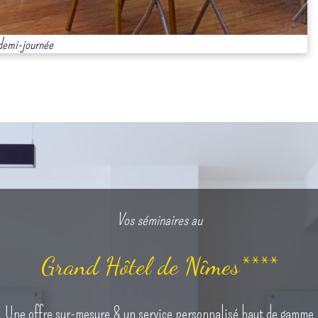
demi-journée
Vos séminaires au
Grand Hôtel de Nîmes****
Une offre sur-mesure & un service personnalisé haut de gamme