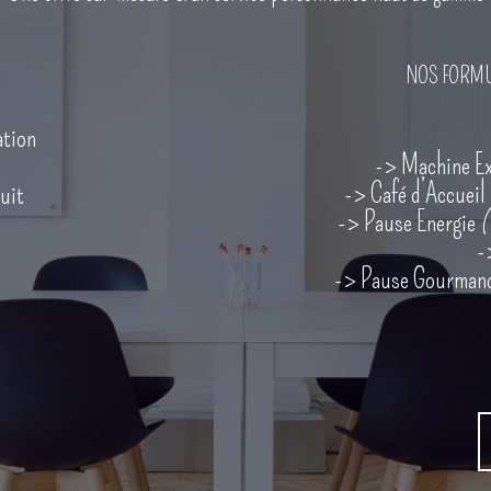
NOS FORMU
ation
-> Machine Exp
-> Café d’Accueil
uit
-> Pause Energie
(
-
-> Pause Gourman