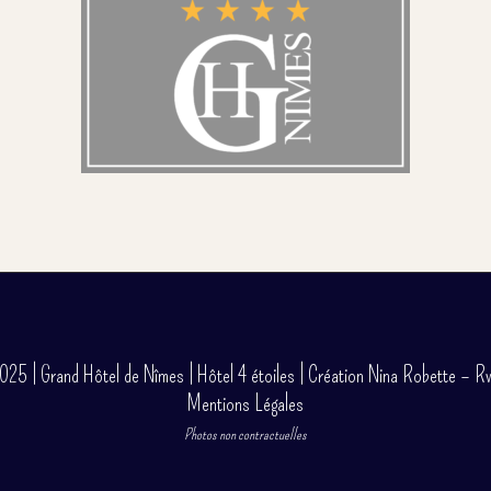
5 | Grand Hôtel de Nîmes | Hôtel 4 étoiles |
Création Nina Robette – R
Mentions Légales
Photos non contractuelles