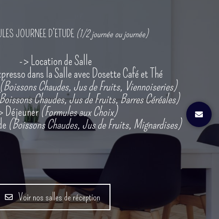
LES JOURNEE D’ETUDE
(1/2 journée ou journée)
-> Location de Salle
resso dans la Salle avec Dosette Café et Thé
(Boissons Chaudes, Jus de Fruits, Viennoiseries)
Boissons Chaudes, Jus de Fruits, Barres Céréales)
> Déjeuner
(Formules aux Choix)
de
(Boissons Chaudes, Jus de Fruits, Mignardises)
Voir nos salles de réception