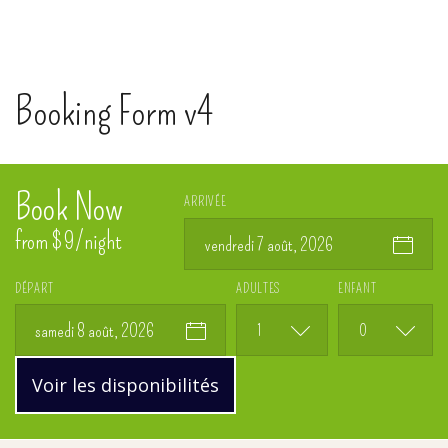
Booking Form v4
Book Now
ARRIVÉE
from $9/night
vendredi 7 août, 2026
DÉPART
ADULTES
ENFANT
samedi 8 août, 2026
1
0
Voir les disponibilités