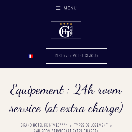
MENU
RESERVEZ VOTRE SEJOUR
Equipement :
24h room
service (at extra charge)
GRAND HÔTEL DE NÎMES****
>
TYPES DE LOGEMENT
>
24H ROOM SERVICE (AT EXTRA CHARGE)