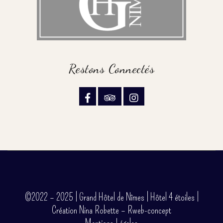
Restons Connectés
©2022 – 2025 | Grand Hôtel de Nîmes | Hôtel 4 étoiles |
Création Nina Robette – Rweb-concept