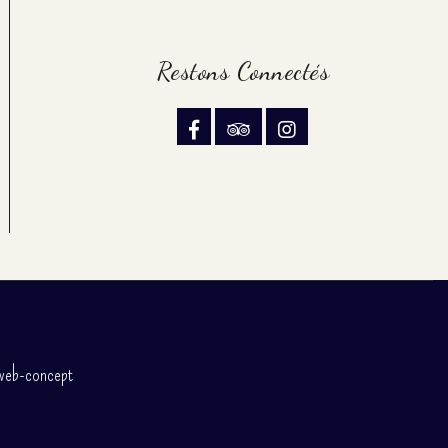
Restons Connectés
web-concept