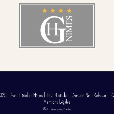
5 | Grand Hôtel de Nîmes | Hôtel 4 étoiles |
Création Nina Robette – R
Mentions Légales
Photos non contractuelles