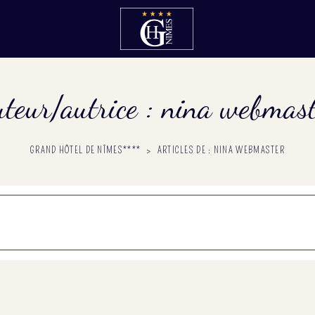
teur/autrice :
nina webmast
GRAND HÔTEL DE NÎMES****
>
ARTICLES DE : NINA WEBMASTER