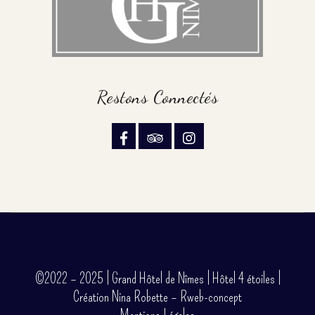
Restons Connectés
©2022 – 2025 | Grand Hôtel de Nîmes | Hôtel 4 étoiles |
Création Nina Robette – Rweb-concept