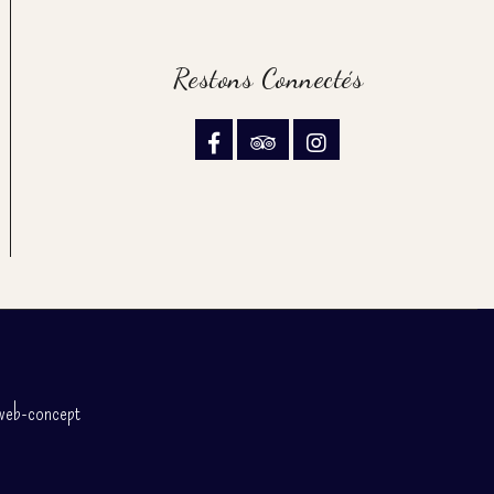
Restons Connectés
web-concept