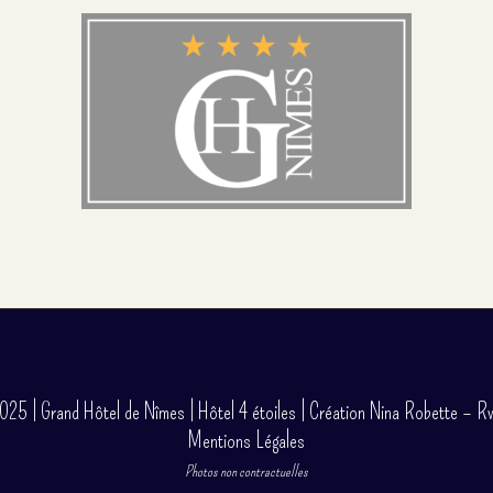
5 | Grand Hôtel de Nîmes | Hôtel 4 étoiles |
Création Nina Robette – R
Mentions Légales
Photos non contractuelles